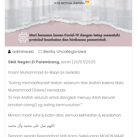
adminweb
Berita
Uncategorized
,
SMA Negeri 21 Palembang,
senin (20/07/2021).
Imam Muhammad Al-Baqir as berkata:
“Saling memaafkanlah kalian sebelum Hari Arafah karena Nabi
Muhammad (Saww) bersabda:
‘Di hari Arafah seluruh amal diangkat menuju Allah kecuali
amalan orang2 yg saling bermusuhan.'”
Mohon maaf lahir & batin atas semua kekhilafan & kesalahan.
اللهم صل على محمد وآل محمد
Dengan segala Kerendahan Hati Kami Sekeluarga MOHON MAAF