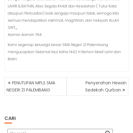
LAHIR & BATHIN, Atas Segala Khilaf dan Kesalahan ( Tutur Kata
ataupun Perbuatan) baik sengaja maupun tidak, semoga kita
semua mendapatkan rakhmat, maghfirah, dan hidayah ALLAH
SWT,,,
Aamiin Aamiin YRA
Kami segenap keluarga besar SMA Negeri 21 Palembang
mengucapkan Selamat Idul Adha 1442 H Mohon Maaf Lahir dan
Batin.
NAVIGASI
PENUTUPAN MPLS SMA
Penyerahan Hewan
POS
NEGERI 21 PALEMBANG
Sedekah Qurban
CARI